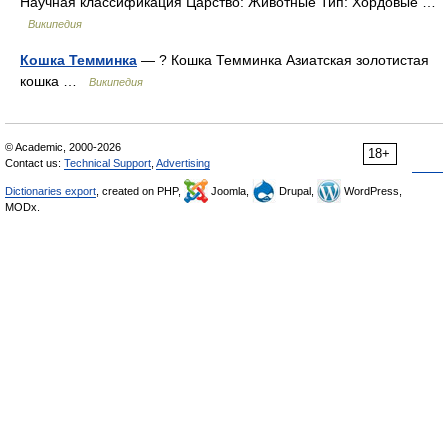
Научная классификация Царство: Животные Тип: Хордовые …
Википедия
Кошка Темминка
— ? Кошка Темминка Азиатская золотистая
кошка …
Википедия
© Academic, 2000-2026
18+
Contact us:
Technical Support
,
Advertising
Dictionaries export
, created on PHP,
Joomla,
Drupal,
WordPress,
MODx.