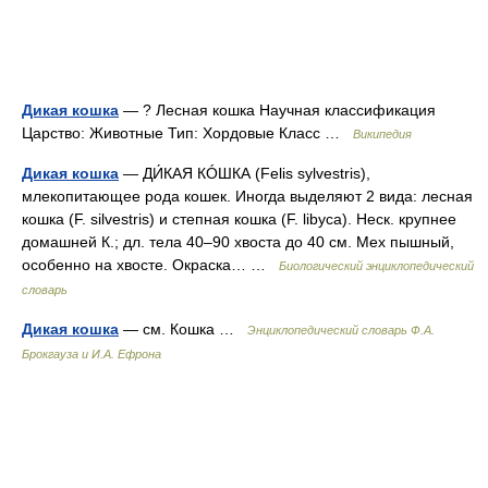
Дикая кошка
— ? Лесная кошка Научная классификация
Царство: Животные Тип: Хордовые Класс …
Википедия
Дикая кошка
— ДИ́КАЯ КÓШКА (Felis sylvestris),
млекопитающее рода кошек. Иногда выделяют 2 вида: лесная
кошка (F. silvestris) и степная кошка (F. libyca). Неск. крупнее
домашней К.; дл. тела 40–90 хвоста до 40 см. Мех пышный,
особенно на хвосте. Окраска… …
Биологический энциклопедический
словарь
Дикая кошка
— см. Кошка …
Энциклопедический словарь Ф.А.
Брокгауза и И.А. Ефрона