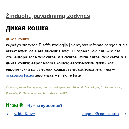
Žinduolių pavadinimų žodynas
дикая кошка
дикая кошка
vilpišys
statusas
T
sritis
zoologija | vardynas
taksono rangas
rūšis
atitikmenys
:
lot.
Felis silvestris
angl.
European wild cat; wild cat
vok.
europäische Wildkatze; Waldkatze; wilde Katze; Wildkatze
rus.
дикая кошка; европейская кошка; европейский дикий кот;
европейский кот; лесная кошка
ryšiai
:
platesnis terminas
–
mažosios katės
sinonimas
– miškinė katė
Žinduolių pavadinimų žodynas. - Ekologijos inst. l-kla
.
R. Mažeikytė, E. Mickevičius, J.
Prūsaitė, K. Baranauskas, R. Baleišis
.
2002
.
Игры ⚽
Нужна курсовая?
wilde Katze
европейская кошка